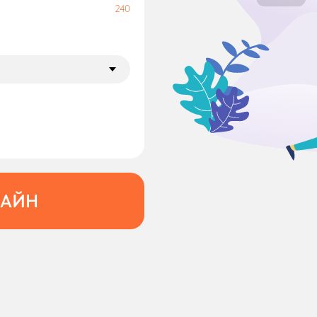
240
ЛАЙН