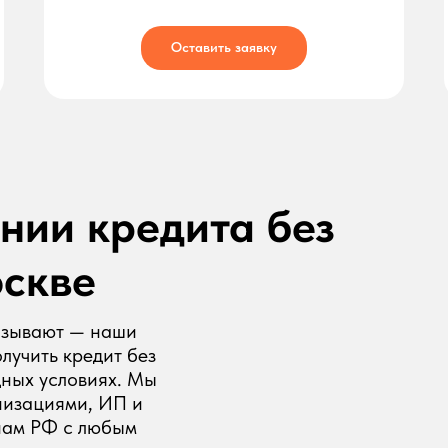
Оставить заявку
нии кредита без
оскве
казывают — наши
лучить кредит без
дных условиях. Мы
низациями, ИП и
нам РФ с любым